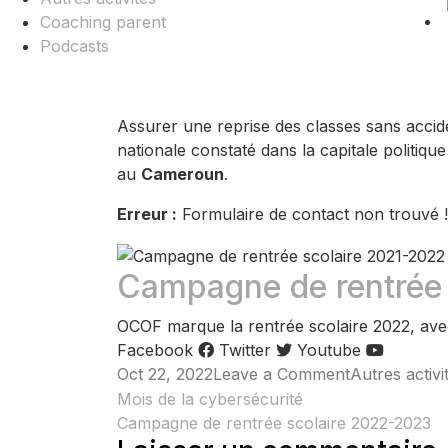
Coaching parent
Podcasts
Assurer une reprise des classes sans accide
nationale constaté dans la capitale politiqu
au
Cameroun
.
Erreur :
Formulaire de contact non trouvé !
Campagne de rentrée 
OCOF marque la rentrée scolaire 2022, a
Facebook
Twitter
Youtube
on
Oct 22, 2022
Leave a Comment
Autres activi
Navigation
Rentrée
Mois de la cybersécurité
Campagne de rentrée scolaire 2022-2023
scolaire
de
en