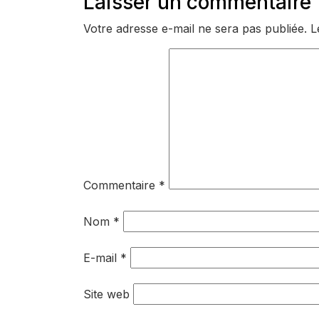
Laisser un commentaire
l’article
toute
Votre adresse e-mail ne sera pas publiée.
L
sécurité
Commentaire
*
Nom
*
E-mail
*
Site web