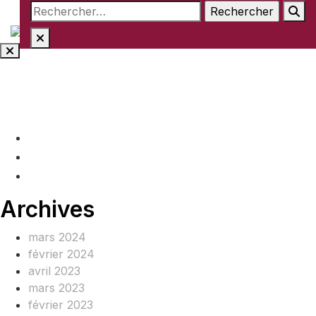
Rechercher :
Aller
au
contenu
(+237) 671890938
info@www.ocof-cmr.org
Beedi, Douala Cameroun
Archives
mars 2024
février 2024
avril 2023
mars 2023
février 2023