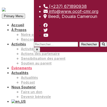
(+237) 671890938
Aller
info@www.ocof-cmr.org
au
Beedi, Douala Cameroun
Primary Menu
contenu
Accueil
À Propos
Notre organisation
Rencontrer notre équipe
Rechercher :
Activités
Activités
Actions des partenaire
Sensibilisation des parent
Soutien au parent
Évènements
Actualités
Actualités
Podcast
Nous Soutenir
Faire un don
Devenir bénévole