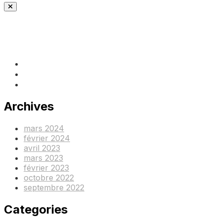
(+237) 671890938
info@www.ocof-cmr.org
Beedi, Douala Cameroun
Archives
mars 2024
février 2024
avril 2023
mars 2023
février 2023
octobre 2022
septembre 2022
Categories