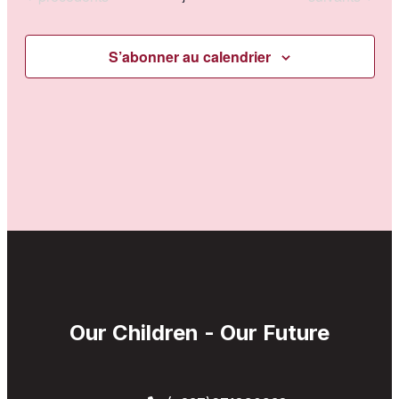
vues
Évènem
S’abonner au calendrier
Our Children - Our Future