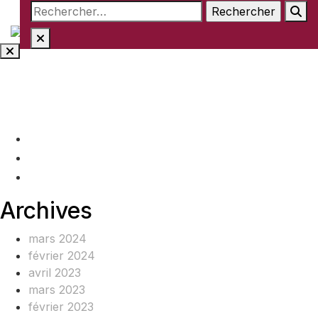
Rechercher :
Aller
au
contenu
(+237) 671890938
info@www.ocof-cmr.org
Beedi, Douala Cameroun
Archives
mars 2024
février 2024
avril 2023
mars 2023
février 2023