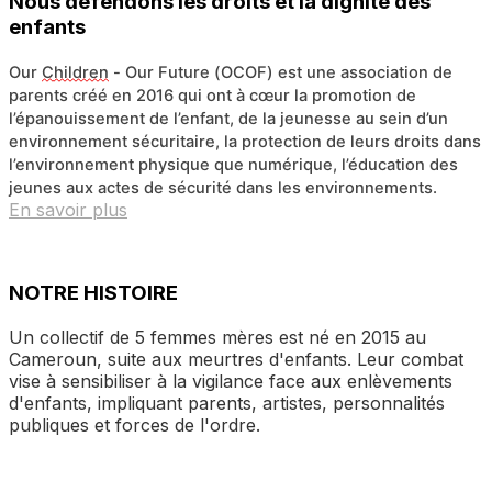
Nous défendons les droits et la dignité des
enfants
Our
C
hildren
- O
ur
F
uture
(OCOF)
est une
association de
parents
créé en 2016
qui ont à cœur la
promotion de
l’
épanouissement
de
l’enfant
, de la jeunesse
au sein d’un
environnement
sécurit
aire
,
la
protection
de
leurs droits
dans
l’environnement physique que
numérique, l’
éducation
des
jeunes
aux actes de sécurité dans les environnements
.
En savoir plus
NOTRE HISTOIRE
Un collectif de 5 femmes mères est né en 2015 au
Cameroun, suite aux meurtres d'enfants. Leur combat
vise à sensibiliser à la vigilance face aux enlèvements
d'enfants, impliquant parents, artistes, personnalités
publiques et forces de l'ordre.