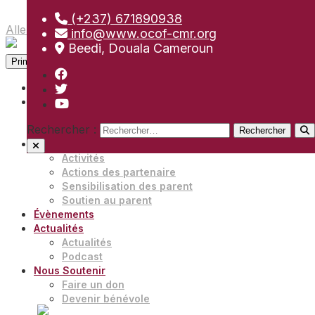
(+237) 671890938
Aller au contenu
info@www.ocof-cmr.org
Beedi, Douala Cameroun
Primary Menu
Accueil
À Propos
Notre organisation
Rechercher :
Rencontrer notre équipe
Activités
Activités
Actions des partenaire
Sensibilisation des parent
Soutien au parent
Évènements
Actualités
Actualités
Podcast
Nous Soutenir
Faire un don
Devenir bénévole