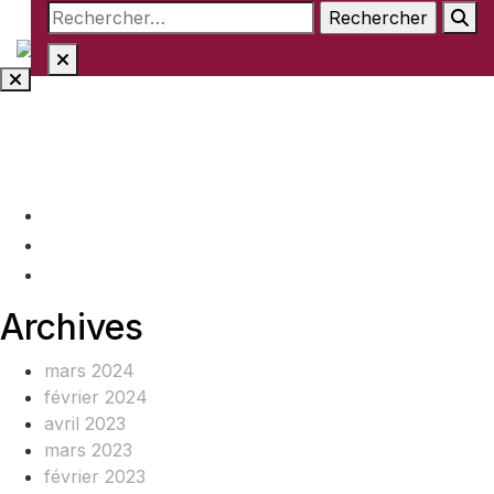
Rechercher :
Aller
au
contenu
(+237) 671890938
info@www.ocof-cmr.org
Beedi, Douala Cameroun
Archives
mars 2024
février 2024
avril 2023
mars 2023
février 2023