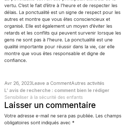
vertu. C’est le fait d’être à l’heure et de respecter les
délais. La ponctualité est un signe de respect pour les
autres et montre que vous êtes consciencieux et
organisé. Elle est également un moyen d’éviter les
retards et les conflits qui peuvent survenir lorsque les
gens ne sont pas à l’heure. La ponctualité est une
qualité importante pour réussir dans la vie, car elle
montre que vous êtes responsable et digne de
confiance.
on
Avr 26, 2023
Leave a Comment
Autres activités
Navigation
Campagne
L’ avis de recherche : comment bien le rédiger
Sensibiliser à la sécurité des enfants
de
de
Laisser un commentaire
rentrée
l’article
scolaire
Votre adresse e-mail ne sera pas publiée.
Les champs
2021-
obligatoires sont indiqués avec
*
2022