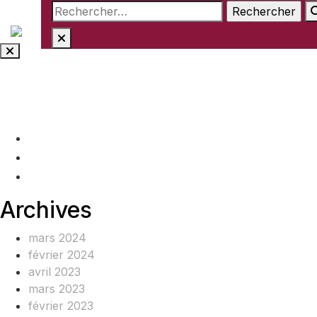
Rechercher :
Aller
au
contenu
(+237) 671890938
info@www.ocof-cmr.org
Beedi, Douala Cameroun
Archives
mars 2024
février 2024
avril 2023
mars 2023
février 2023