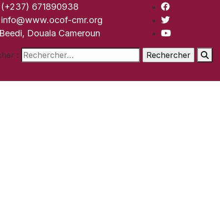
(+237) 671890938
info@www.ocof-cmr.org
Beedi, Douala Cameroun
her :