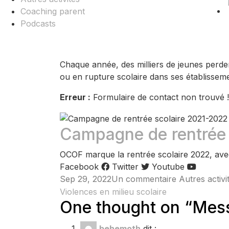
Coaching parent
Podcasts
Chaque année, des milliers de jeunes perden
ou en rupture scolaire dans ses établissemen
Erreur :
Formulaire de contact non trouvé !
Campagne de rentrée 
OCOF marque la rentrée scolaire 2022, a
Facebook
Twitter
Youtube
sur
Sep 29, 2022
Un commentaire
Autres activi
Navigation
Messe
Violences en milieu scolaire
One thought on “
Mess
de
de
requiem
behemoth
dit :