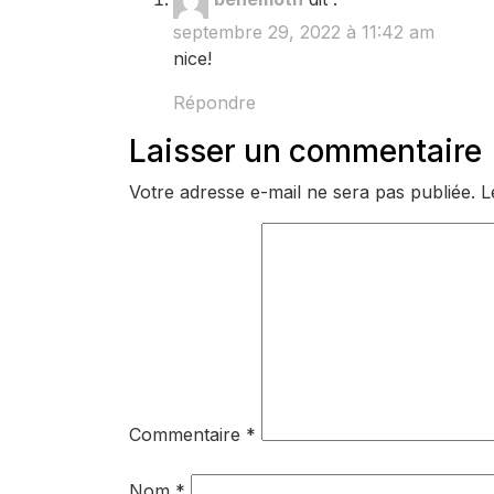
l’article
Cathédrale
St
septembre 29, 2022 à 11:42 am
Pierre
nice!
Répondre
Laisser un commentaire
Votre adresse e-mail ne sera pas publiée.
L
Commentaire
*
Nom
*