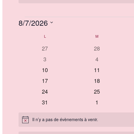
Évènements
8/7/2026
Sélectionnez
Calendrier
L
LUNDI
M
MARDI
une
date.
de
0
0
27
28
Évènements
évènements
évènements
0
0
3
4
évènements
évènements
0
0
10
11
évènements
évènements
0
0
17
18
évènements
évènements
0
0
24
25
évènements
évènements
0
0
31
1
évènements
évènements
Il n’y a pas de évènements à venir.
Notice