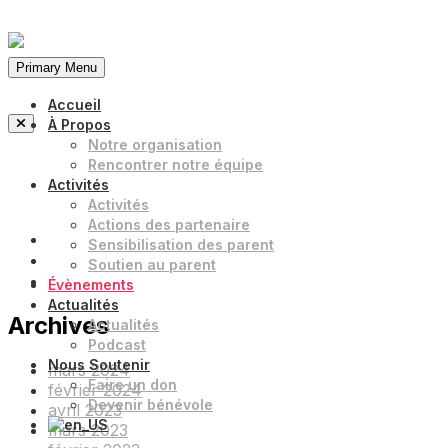
Aller
au
Primary Menu
contenu
Accueil
À Propos
Notre organisation
(+237) 671890938
Rencontrer notre équipe
info@www.ocof-cmr.org
Activités
Beedi, Douala Cameroun
Activités
Actions des partenaire
Sensibilisation des parent
Soutien au parent
Évènements
Actualités
Archives
Actualités
Podcast
Nous Soutenir
mars 2024
Faire un don
février 2024
Devenir bénévole
avril 2023
mars 2023