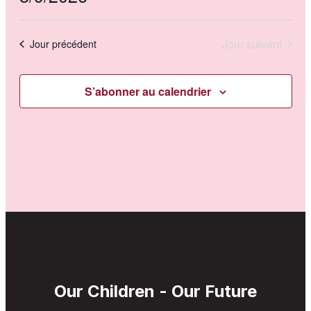
vues
navigati
Sélectionnez
évèn
une
de
date.
Jour suivant
Jour précédent
vues
Évènem
S’abonner au calendrier
Our Children - Our Future