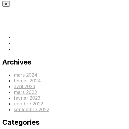
(+237) 671890938
info@www.ocof-cmr.org
Beedi, Douala Cameroun
Archives
mars 2024
février 2024
avril 2023
mars 2023
février 2023
octobre 2022
septembre 2022
Categories