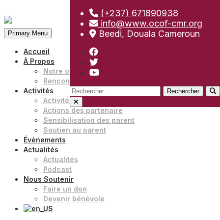
(+237) 671890938
Aller
info@www.ocof-cmr.org
au
Beedi, Douala Cameroun
Primary Menu
contenu
Accueil
À Propos
Notre organisation
Rencontrer notre équipe
Rechercher :
Activités
Activités
Actions des partenaire
Sensibilisation des parent
Soutien au parent
Évènements
Actualités
Actualités
Podcast
Nous Soutenir
Faire un don
Devenir bénévole