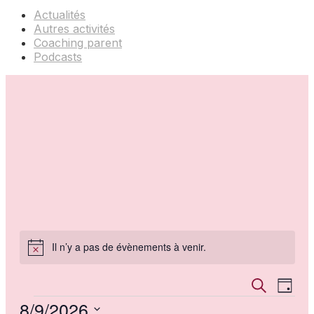
Actualités
Autres activités
Coaching parent
Podcasts
Il n’y a pas de évènements à venir.
Notice
Recher
Navi
Recherche
Jour
de
et
Évènements
8/9/2026