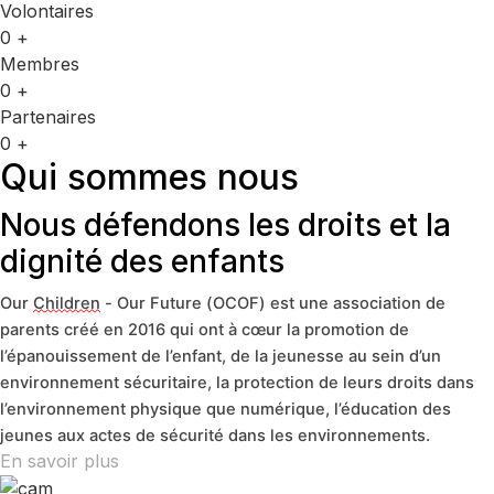
Volontaires
0
+
Membres
0
+
Partenaires
0
+
Qui sommes nous
Nous défendons les droits et la
dignité des enfants
Our
C
hildren
- O
ur
F
uture
(OCOF)
est une
association de
parents
créé en 2016
qui ont à cœur la
promotion de
l’
épanouissement
de
l’enfant
, de la jeunesse
au sein d’un
environnement
sécurit
aire
,
la
protection
de
leurs droits
dans
l’environnement physique que
numérique, l’
éducation
des
jeunes
aux actes de sécurité dans les environnements
.
En savoir plus