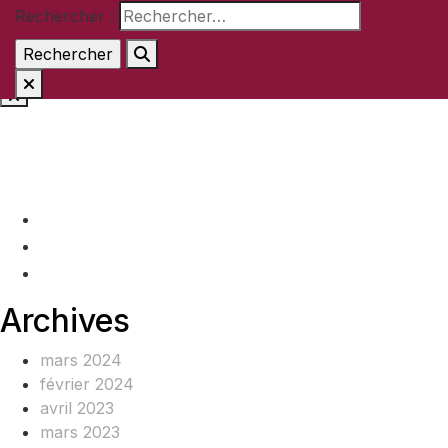
Rechercher :
Aller au contenu
(+237) 671890938
info@www.ocof-cmr.org
Beedi, Douala Cameroun
Archives
mars 2024
février 2024
avril 2023
mars 2023