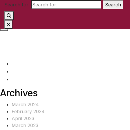
Search for:
Skip to content
(+237) 671890938
info@www.ocof-cmr.org
Beedi, Douala Cameroun
Archives
March 2024
February 2024
April 2023
March 2023