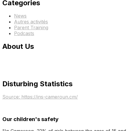
Categories
News
Autres activités
Parent Training
Podcasts
About Us
Disturbing Statistics
Source: https://ins-cameroun.cm/
Our children's safety
"In Cameroon, 22% of girls between the ages of 15 and