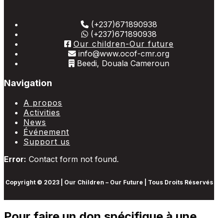
(+237)671890938
(+237)671890938
Our children-Our future
info@www.ocof-cmr.org
Beedi, Douala Cameroun
Navigation
A propos
Activities
News
Événement
Support us
Error:
Contact form not found.
Copyright © 2023 | Our Children – Our Future | Tous Droits Réservés
Pour faire un don spécifique à une