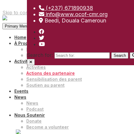
(+237) 671890938
Skip to content
info@www.ocof-cmr.org
Beedi, Douala Cameroun
Primary Menu
Home
À Propos
Notre organisation
Search for:
Rencontrer notre équipe
Activities
Activities
Actions des partenaire
Sensibilisation des parent
Soutien au parent
Events
News
News
Podcast
Nous Soutenir
Donate
Become a volunteer