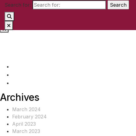
Search for:
Skip to content
(+237) 671890938
info@www.ocof-cmr.org
Beedi, Douala Cameroun
Archives
March 2024
February 2024
April 2023
March 2023