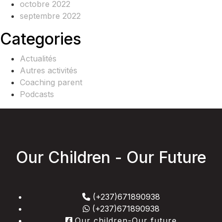
octobre 2022
septembre 2022
Categories
Actualités
Autres activités
Coaching parent
Podcasts
Our Children - Our Future
(+237)671890938
(+237)671890938
Our children-Our future