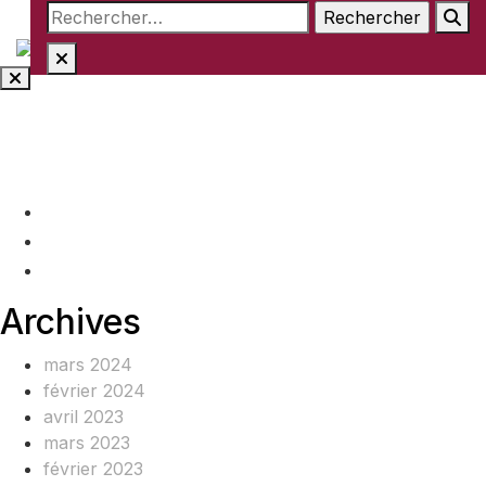
Rechercher :
Aller
au
contenu
(+237) 671890938
info@www.ocof-cmr.org
Beedi, Douala Cameroun
Archives
mars 2024
février 2024
avril 2023
mars 2023
février 2023